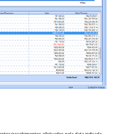
mentos/recebimentos efetuados pela data indicada