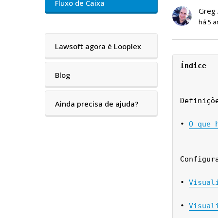
Fluxo de Caixa
Greg 
há 5 a
Lawsoft agora é Looplex
Índice
Blog
Definiçõ
Ainda precisa de ajuda?
• 
O que 
Configur
• 
Visual
• 
Visual