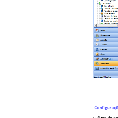
Configuraç
O fluxo de ca