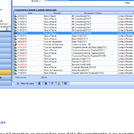
ões
ixa irá mostrar as previsões por data de vencimento e os paga