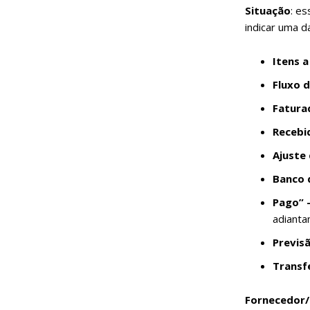
Situação
: es
indicar uma d
Itens a
Fluxo 
Fatura
Recebi
Ajuste
Banco 
Pago”
adianta
Previs
Transf
Fornecedor/