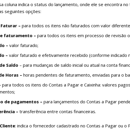
sa coluna indica o status do lançamento, onde ele se encontra no
as seguintes opções:
 Faturar
–
para todos os itens não faturados com valor diferente
de faturamento
–
para todos os itens em processo de revisão ou
do
–
valor faturado;
do
–
valor faturado e efetivamente recebido (conforme indicado 
 de Saldo
– para mudanças de saldo inicial ou atual na conta financ
de Horas
–
horas pendentes de faturamento, enviadas para o ba
–
para todos os itens do Contas a Pagar e Caixinha: valores pa
mentos;
ão de pagamentos
–
para lançamentos do Contas a Pagar pend
erência
–
transferência entre contas financeiras.
Cliente
: indica o fornecedor cadastrado no Contas a Pagar ou o 