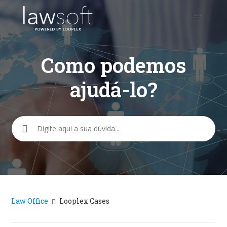
Como podemos
ajudá-lo?
Pesquisa
Law Office
Looplex Cases