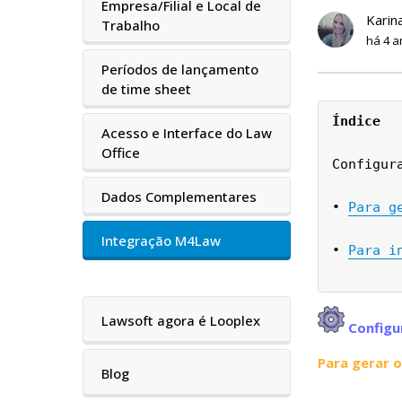
Empresa/Filial e Local de
Karin
Trabalho
há 4 a
Períodos de lançamento
de time sheet
Índice
Acesso e Interface do Law
Office
Configur
Dados Complementares
• 
Para g
Integração M4Law
• 
Para i
Lawsoft agora é Looplex
Configu
Para gerar 
Blog