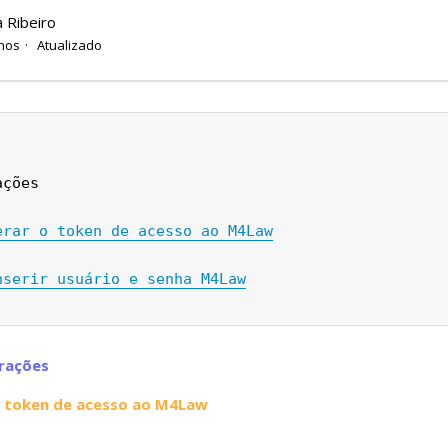
a Ribeiro
nos
Atualizado
ações
erar o token de acesso ao M4Law
nserir usuário e senha M4Law
rações
o token de acesso ao M4Law