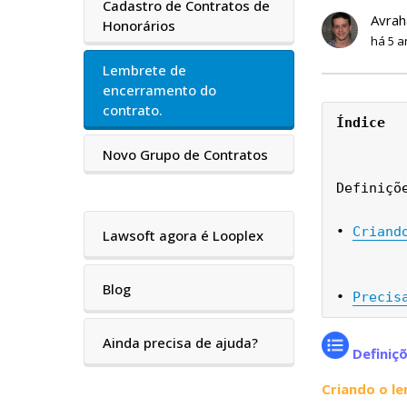
Cadastro de Contratos de
Avra
Honorários
há 5 a
Lembrete de
encerramento do
contrato.
Índice
Novo Grupo de Contratos
Definiçõ
• 
Criand
Lawsoft agora é Looplex
Blog
• 
Precis
Ainda precisa de ajuda?
Definiç
Criando o l