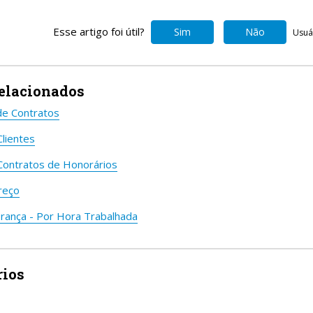
Esse artigo foi útil?
Sim
Não
Usuár
relacionados
e Contratos
lientes
Contratos de Honorários
reço
rança - Por Hora Trabalhada
ios