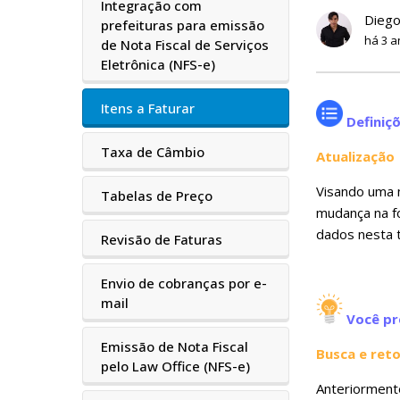
Integração com
Diego
prefeituras para emissão
há 3 a
de Nota Fiscal de Serviços
Eletrônica (NFS-e)
Itens a Faturar
Definiç
Taxa de Câmbio
Atualização
Visando uma 
Tabelas de Preço
mudança na fo
dados nesta t
Revisão de Faturas
Envio de cobranças por e-
mail
Você pr
Emissão de Nota Fiscal
Busca e ret
pelo Law Office (NFS-e)
Anteriormente