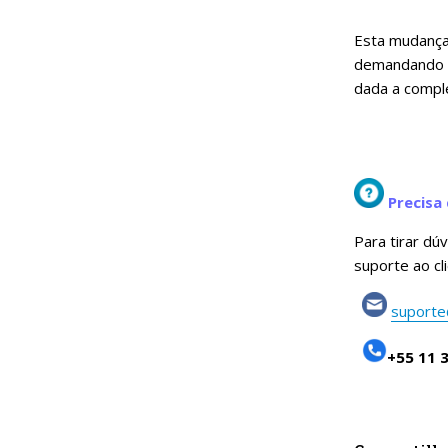
Esta mudança 
demandando o
dada a compl
Precisa 
Para tirar dú
suporte ao cl
suporte
+55 11 