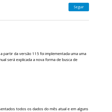
Ainda não se
Seguir
a partir da versão 115 foi implementada uma uma
nual será explicada a nova forma de busca de
esentados todos os dados do mês atual e em alguns