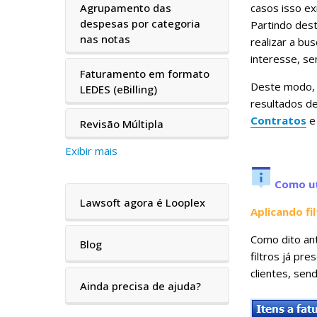
Agrupamento das
casos isso e
despesas por categoria
Partindo dest
nas notas
realizar a bu
interesse, s
Faturamento em formato
Deste modo, 
LEDES (eBilling)
resultados de
Contratos
e
Revisão Múltipla
Exibir mais
Como ut
Lawsoft agora é Looplex
Aplicando fi
Como dito ant
Blog
filtros já pr
clientes, sen
Ainda precisa de ajuda?