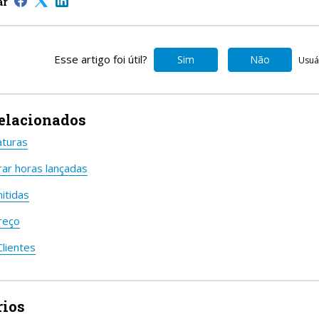
ar
Esse artigo foi útil?
Sim
Não
Usuár
relacionados
aturas
ar horas lançadas
itidas
reço
lientes
ios